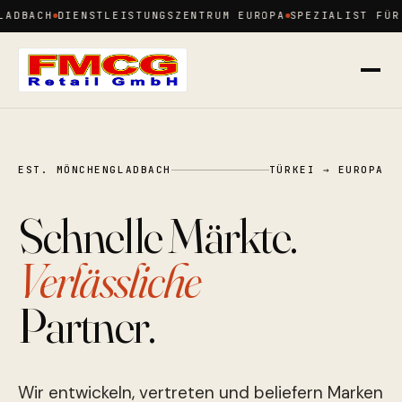
DBACH
DIENSTLEISTUNGSZENTRUM EUROPA
SPEZIALIST FÜR D
EST. MÖNCHENGLADBACH
TÜRKEI → EUROPA
Schnelle Märkte.
Verlässliche
Partner.
Wir entwickeln, vertreten und beliefern Marken