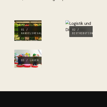
01 /
02 /
HANDELSREGAL
DISTRIBUTION
03 / LAGER