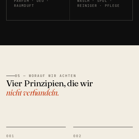
PARFUM · DEO ·
WASCH · SPÜL ·
RAUMDUFT
REINIGER · PFLEGE
05 — WORAUF WIR ACHTEN
Vier Prinzipien, die wir
nicht verhandeln.
001
002